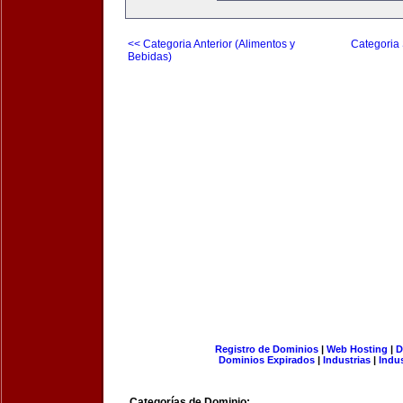
<< Categoria Anterior (Alimentos y
Categoria 
Bebidas)
Registro de Dominios
|
Web Hosting
|
D
Dominios Expirados
|
Industrias
|
Indu
Categorías de Dominio: