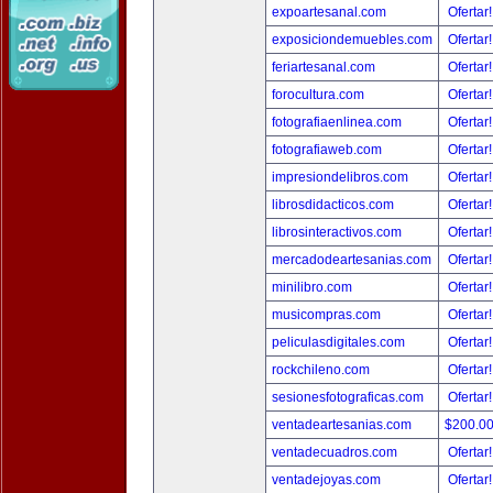
expoartesanal.com
Ofertar
exposiciondemuebles.com
Ofertar
feriartesanal.com
Ofertar
forocultura.com
Ofertar
fotografiaenlinea.com
Ofertar
fotografiaweb.com
Ofertar
impresiondelibros.com
Ofertar
librosdidacticos.com
Ofertar
librosinteractivos.com
Ofertar
mercadodeartesanias.com
Ofertar
minilibro.com
Ofertar
musicompras.com
Ofertar
peliculasdigitales.com
Ofertar
rockchileno.com
Ofertar
sesionesfotograficas.com
Ofertar
ventadeartesanias.com
$200.0
ventadecuadros.com
Ofertar
ventadejoyas.com
Ofertar