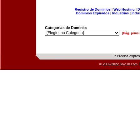
Registro de Dominios
|
Web Hosting
|
D
Dominios Expirados
|
Industrias
|
Indu
Categorías de Dominio:
[Pág. princi
** Precios expre
© 2002/2022 Solo10.com