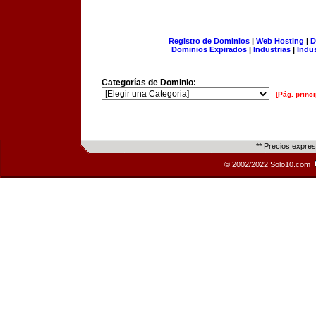
Registro de Dominios
|
Web Hosting
|
D
Dominios Expirados
|
Industrias
|
Indu
Categorías de Dominio:
[Pág. princi
** Precios expre
© 2002/2022 Solo10.com