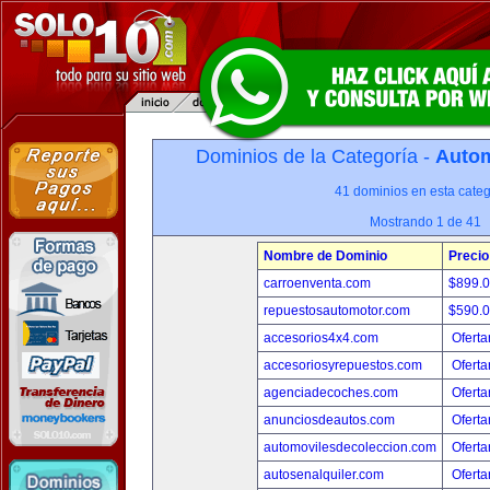
Dominios de la Categoría -
Autom
41 dominios en esta categ
Mostrando 1 de 41
Nombre de Dominio
Precio
carroenventa.com
$899.
repuestosautomotor.com
$590.
accesorios4x4.com
Oferta
accesoriosyrepuestos.com
Oferta
agenciadecoches.com
Oferta
anunciosdeautos.com
Oferta
automovilesdecoleccion.com
Oferta
autosenalquiler.com
Oferta