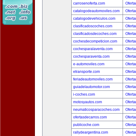
carrosenoferta.com
Oferta
catalogodeautomoviles.com
Oferta
catalogodevehiculos.com
Oferta
clasificadoscoches.com
Oferta
clasificadosdecoches.com
Oferta
cochesdecompeticion.com
Oferta
cochesparalaventa.com
Oferta
cochesparaventa.com
Oferta
e-automoviles.com
Oferta
etransporte.com
Oferta
feriadeautomoviles.com
Oferta
guiadelautomotor.com
Oferta
i-coches.com
Oferta
motosyautos.com
Oferta
neumaticosparacoches.com
Oferta
ofertasdecarros.com
Oferta
publicoche.com
Oferta
rallydeargentina.com
Oferta