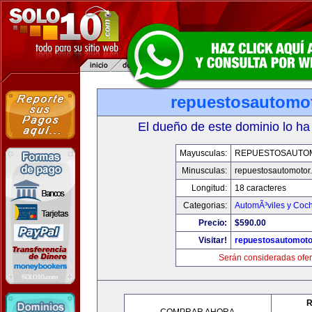
repuestosautomo
El dueño de este dominio lo ha
Mayusculas:
REPUESTOSAUTO
Minusculas:
repuestosautomotor
Longitud:
18 caracteres
Categorias:
AutomÃ³viles y Coc
Precio:
$590.00
Visitar!
repuestosautomoto
Serán consideradas ofer
R