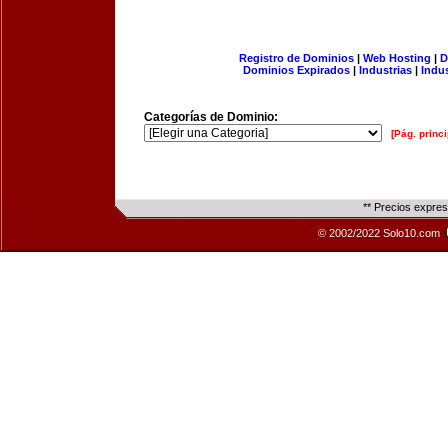
Registro de Dominios
|
Web Hosting
|
D
Dominios Expirados
|
Industrias
|
Indu
Categorías de Dominio:
[Pág. princi
** Precios expre
© 2002/2022 Solo10.com