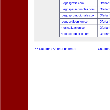
juegasgratis.com
Ofertar
juegosparaconsolas.com
Ofertar
juegospromocionales.com
Ofertar
juegosydiversion.com
Ofertar
musicalizacion.com
Ofertar
relojesdebolsillo.com
Ofertar
<< Categoria Anterior (Internet)
Categori