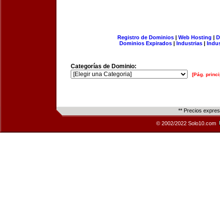
Registro de Dominios
|
Web Hosting
|
D
Dominios Expirados
|
Industrias
|
Indu
Categorías de Dominio:
[Pág. princi
** Precios expre
© 2002/2022 Solo10.com