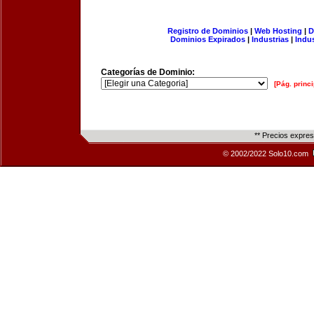
Registro de Dominios
|
Web Hosting
|
D
Dominios Expirados
|
Industrias
|
Indu
Categorías de Dominio:
[Pág. princi
** Precios expre
© 2002/2022 Solo10.com