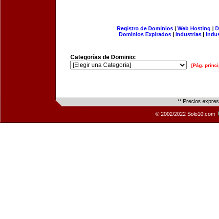
Registro de Dominios
|
Web Hosting
|
D
Dominios Expirados
|
Industrias
|
Indu
Categorías de Dominio:
[Pág. princi
** Precios expre
© 2002/2022 Solo10.com