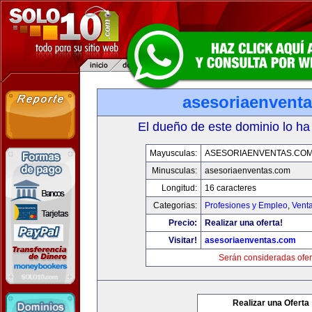
asesoriaenvent
El dueño de este dominio lo ha
Mayusculas:
ASESORIAENVENTAS.CO
Minusculas:
asesoriaenventas.com
Longitud:
16 caracteres
Categorias:
Profesiones y Empleo
,
Venta
Precio:
Realizar una oferta!
Visitar!
asesoriaenventas.com
Serán consideradas ofer
Realizar una Oferta