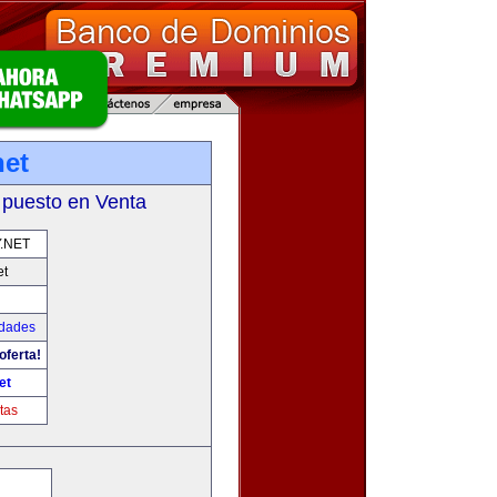
net
 puesto en Venta
.NET
et
udades
oferta!
et
tas