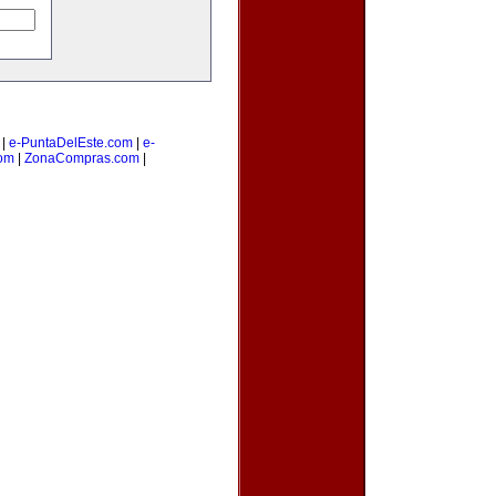
|
e-PuntaDelEste.com
|
e-
om
|
ZonaCompras.com
|