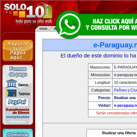
e-Paraguay.
El dueño de este dominio lo ha
Mayusculas:
E-PARAGUAY
Minusculas:
e-paraguay.n
Longitud:
10 caracteres
Categorias:
PaÃ­ses y Ci
Precio:
Realizar una 
Visitar!
e-paraguay.n
Serán consideradas ofer
Realizar una Oferta