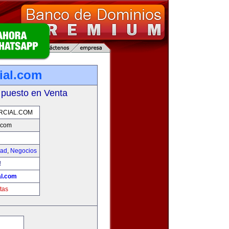
ial.com
 puesto en Venta
RCIAL.COM
.com
dad
,
Negocios
!
l.com
tas