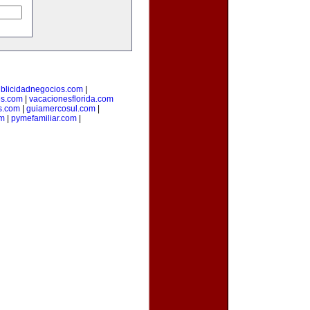
blicidadnegocios.com
|
es.com
|
vacacionesflorida.com
s.com
|
guiamercosul.com
|
om
|
pymefamiliar.com
|