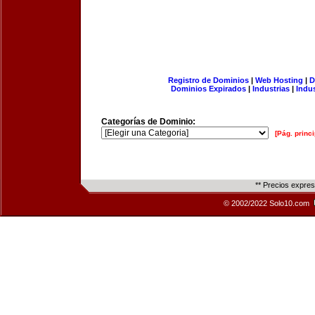
Registro de Dominios
|
Web Hosting
|
D
Dominios Expirados
|
Industrias
|
Indu
Categorías de Dominio:
[Pág. princi
** Precios expre
© 2002/2022 Solo10.com