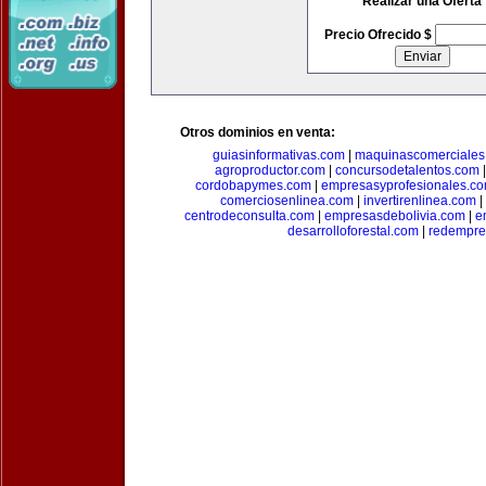
Realizar una Oferta
Precio Ofrecido $
Otros dominios en venta:
guiasinformativas.com
|
maquinascomerciales
agroproductor.com
|
concursodetalentos.com
cordobapymes.com
|
empresasyprofesionales.c
comerciosenlinea.com
|
invertirenlinea.com
|
centrodeconsulta.com
|
empresasdebolivia.com
|
e
desarrolloforestal.com
|
redempre