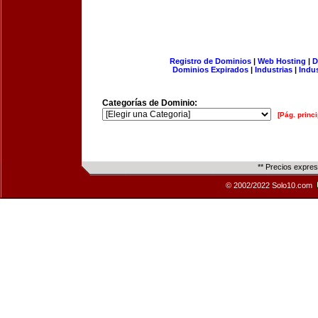
Registro de Dominios
|
Web Hosting
|
D
Dominios Expirados
|
Industrias
|
Indu
Categorías de Dominio:
[Pág. princi
** Precios expre
© 2002/2022 Solo10.com