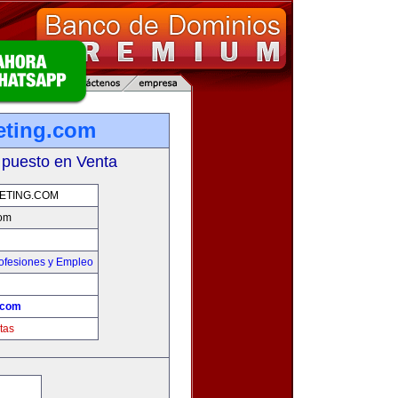
eting.com
 puesto en Venta
ETING.COM
com
ofesiones y Empleo
.com
tas