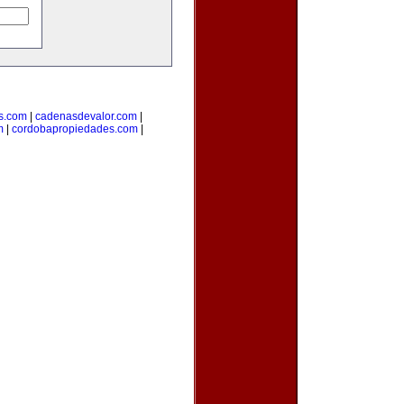
s.com
|
cadenasdevalor.com
|
m
|
cordobapropiedades.com
|