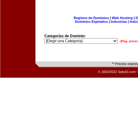
Registro de Dominios
|
Web Hosting
|
D
Dominios Expirados
|
Industrias
|
Indu
Categorías de Dominio:
[Pág. princi
** Precios expre
© 2002/2022 Solo10.com