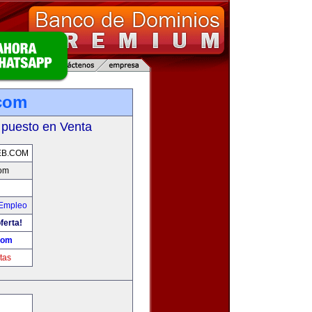
com
 puesto en Venta
EB.COM
com
 Empleo
ferta!
com
tas