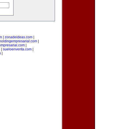
om
|
zonadeideas.com
|
holdingempresarial.com
|
empresarial.com
|
m
|
sueloenventa.com
|
m
|