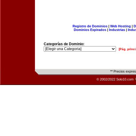
Registro de Dominios
|
Web Hosting
|
D
Dominios Expirados
|
Industrias
|
Indu
Categorías de Dominio:
[Pág. princi
** Precios expre
© 2002/2022 Solo10.com