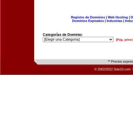
Registro de Dominios
|
Web Hosting
|
D
Dominios Expirados
|
Industrias
|
Indu
Categorías de Dominio:
[Pág. princi
** Precios expre
© 2002/2022 Solo10.com