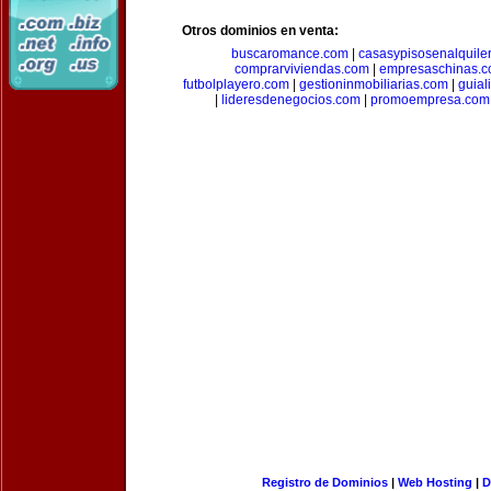
Otros dominios en venta:
buscaromance.com
|
casasypisosenalquile
comprarviviendas.com
|
empresaschinas.
futbolplayero.com
|
gestioninmobiliarias.com
|
guial
|
lideresdenegocios.com
|
promoempresa.com
Registro de Dominios
|
Web Hosting
|
D