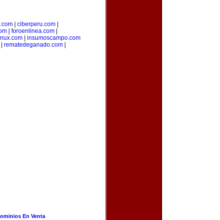
r.com
|
ciberperu.com
|
com
|
foroenlinea.com
|
inux.com
|
insumoscampo.com
|
rematedeganado.com
|
ominios En Venta