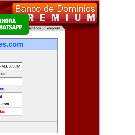
les.com
NALES.COM
.com
leo
a!
s.com
tas