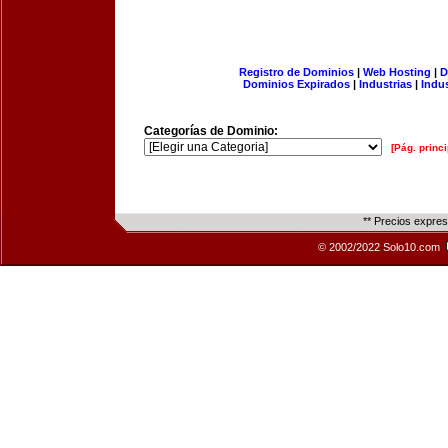
Registro de Dominios
|
Web Hosting
|
D
Dominios Expirados
|
Industrias
|
Indu
Categorías de Dominio:
[Pág. princi
** Precios expre
© 2002/2022 Solo10.com