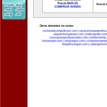
COMPRAR AHORA
Precio $
600.00
Precio 
COMPRAR AHORA
Otros dominios en venta:
cochesdecompeticion.com
|
vacacionesargentina
alquilerbungalows.com
|
traficogratis.co
cursosparaprofesionales.com
|
webenventa
lineamujer.com
|
celujuegos.com
|
comprasnaweb
blogdescargas.com
|
catalogoinmo