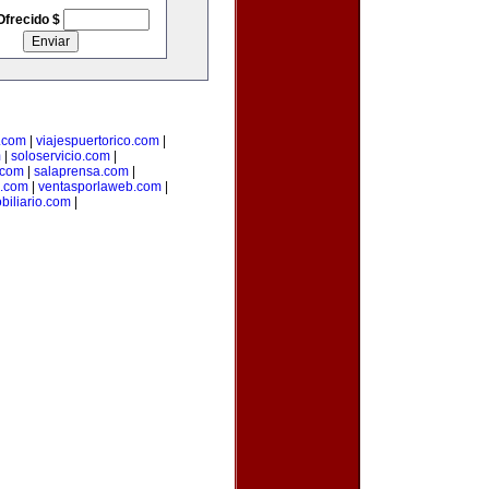
Ofrecido $
.com
|
viajespuertorico.com
|
m
|
soloservicio.com
|
.com
|
salaprensa.com
|
.com
|
ventasporlaweb.com
|
biliario.com
|