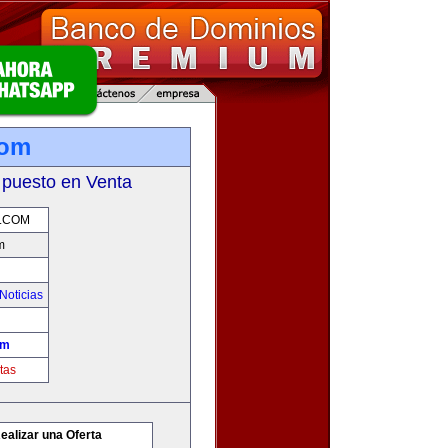
com
 puesto en Venta
.COM
m
Noticias
om
tas
ealizar una Oferta