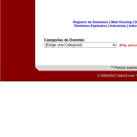
Registro de Dominios
|
Web Hosting
|
D
Dominios Expirados
|
Industrias
|
Indu
Categorías de Dominio:
[Pág. princi
** Precios expre
© 2002/2022 Solo10.com