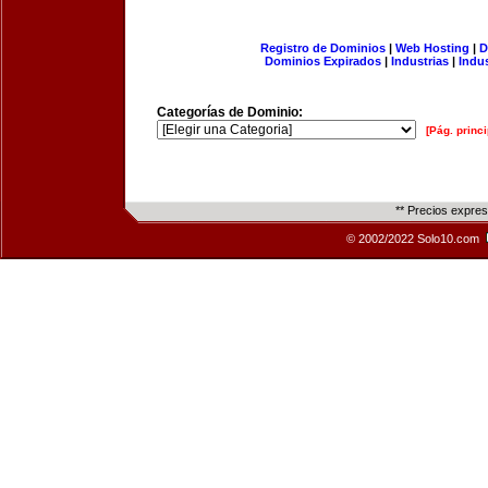
Registro de Dominios
|
Web Hosting
|
D
Dominios Expirados
|
Industrias
|
Indu
Categorías de Dominio:
[Pág. princi
** Precios expre
© 2002/2022 Solo10.com