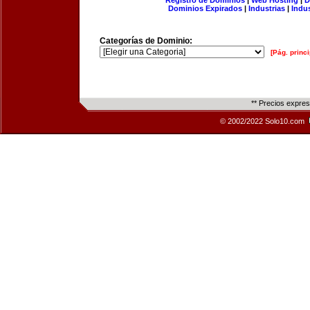
Registro de Dominios
|
Web Hosting
|
D
Dominios Expirados
|
Industrias
|
Indu
Categorías de Dominio:
[Pág. princi
** Precios expre
© 2002/2022 Solo10.com